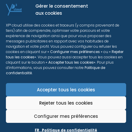
integrator in AWS cloud
Gérer le consentement
aux cookies
XP² cloud utilise des cookies et traceurs (y compris provenant de
Training :
training in AWS cloud
tiers) afin de comprendre, optimiser votre parcours et votre
expérience de navigation ainsi que pour vous proposer des
solutions
messages publicitaires en rapport avec vos habitudes de
navigation et votre profil. Vous pouvez configurer ou refuser les
cookies en cliquant sur
« Configurer mes préférences »
ou
« Rejeter
tous les cookies»
. Vous pouvez aussi accepter tous les cookies en
cliquant sur le bouton
« Accepter tous les cookies»
. Pour plus
d’informations, vous pouvez consulter notre
Politique de
confidentialité.
More information
Accepter tous les cookies
Rejeter tous les cookies
Configurer mes préférences
©2026 - XP² cloud et XP² cloud International - Tous droits
réservés.
FR_Politique de confidentialité