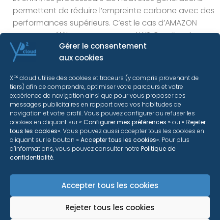
permettent de réduire l’empreinte carbone avec des
performances supérieurs. C’est le cas d’AMAZON
avec ces célèbres processeurs AWS Graviton. La
Gérer le consentement
troisième génération est trois fois plus performante
aux cookies
que celle de la deuxième génération.
XP² cloud utilise des cookies et traceurs (y compris provenant de
tiers) afin de comprendre, optimiser votre parcours et votre
expérience de navigation ainsi que pour vous proposer des
messages publicitaires en rapport avec vos habitudes de
navigation et votre profil. Vous pouvez configurer ou refuser les
Le cloud sera de plus en plus eco-responsable et
cookies en cliquant sur
« Configurer mes préférences »
ou
« Rejeter
nécessaire avec l’avènement de l’industrie 4.0…
tous les cookies»
. Vous pouvez aussi accepter tous les cookies en
cliquant sur le bouton
« Accepter tous les cookies»
. Pour plus
d’informations, vous pouvez consulter notre
Politique de
[1]
Passez au Green Cloud – Accenture Strategy
confidentialité.
22/09/2020
Accepter tous les cookies
[2]
Le Cloud est-il plus éco-responsable – Phil
Rejeter tous les cookies
MCCORMICK